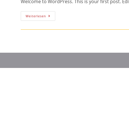
Welcome to WordPress. This is your first post. Edit 
Hello
Weiterlesen
world!