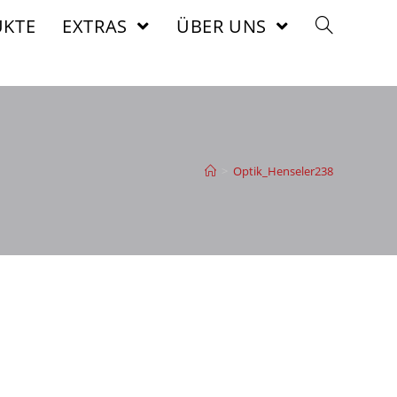
KTE
EXTRAS
ÜBER UNS
>
Optik_Henseler238