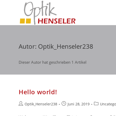
Zum
Inhalt
springen
Autor:
Optik_Henseler238
Dieser Autor hat geschrieben 1 Artikel
Hello world!
Beitrags-
Beitrag
Beitrags-
Optik_Henseler238
Juni 28, 2019
Uncatego
Autor:
veröffentlicht:
Kategorie: